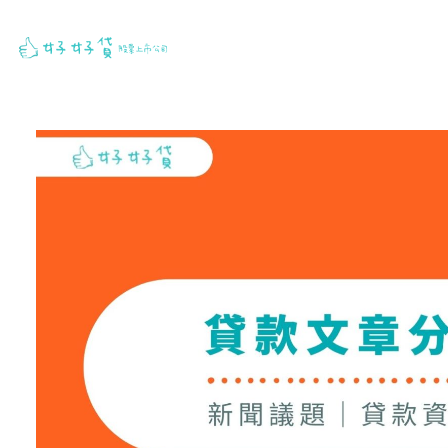
跳
至
主
要
內
容