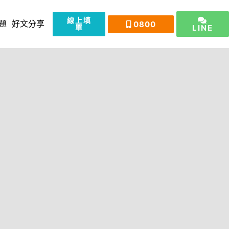
線上填
0800
題
好文分享
單
LINE