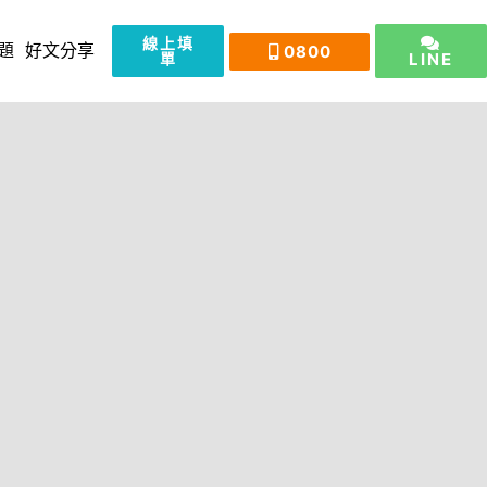
線上填
0800
題
好文分享
單
LINE