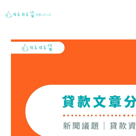
跳
至
主
要
內
容