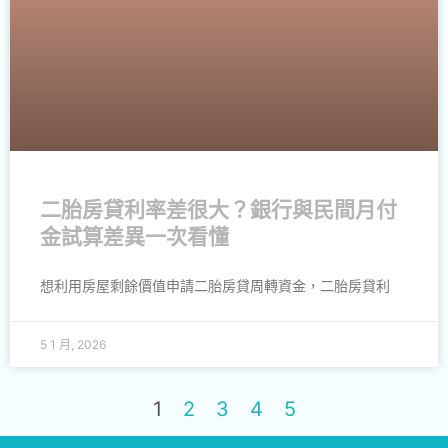
二胎房貸利率差很大？銀行與民間月付
金試算差異一次看懂
想利用房屋剩餘價值申請二胎房貸周轉資金，二胎房貸利
5 1 月, 2026
1
2
3
4
5