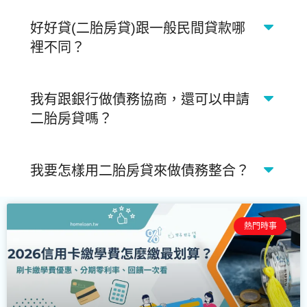
好好貸(二胎房貸)跟一般民間貸款哪
裡不同？
我有跟銀行做債務協商，還可以申請
二胎房貸嗎？
我要怎樣用二胎房貸來做債務整合？
頁
頁
頁
頁
頁
熱門時事
面
面
面
面
面