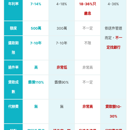
年利率
7-14%
4-18%
18-36%只
4-36%
繳息
額度
500萬
300萬
不一定
依送件管道
而定，
不一
還款期
7-10年
7-10年
不限
定找銀行
限
過件率
高
非常低
非常高
貸款成
鑑價110%
鑑價90%
不一定
數
代辦費
無
無
非常高
貸款額10-
30%