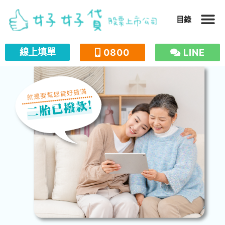
跳
目錄
至
主
線上填單
0800
LINE
要
內
容