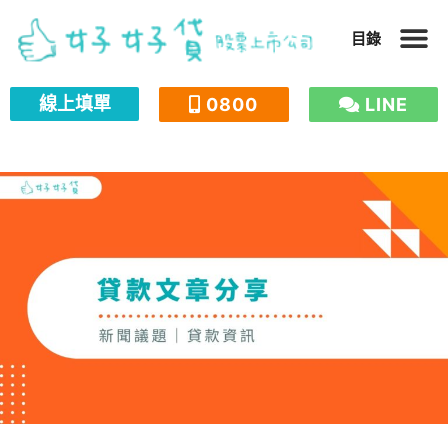
跳
目錄
至
主
線上填單
0800
LINE
要
內
容