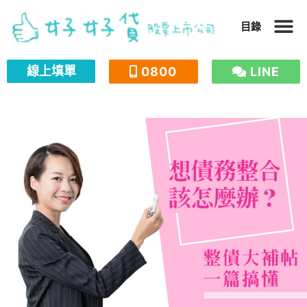
跳
目錄
至
主
線上填單
0800
LINE
要
內
容