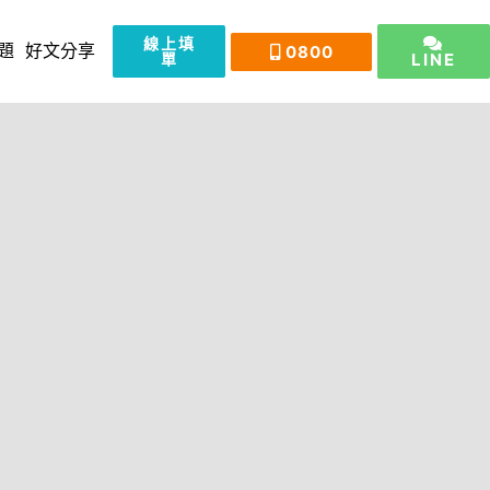
線上填
0800
題
好文分享
單
LINE