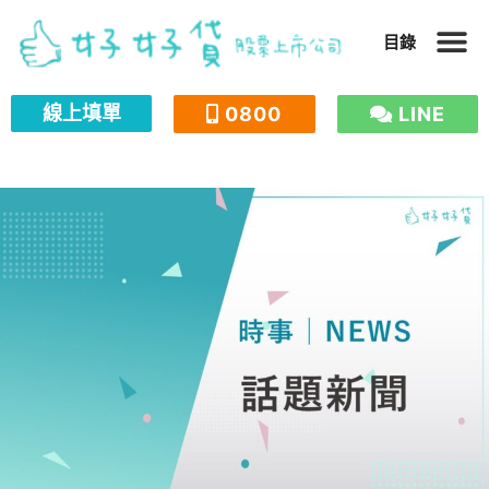
跳
目錄
至
主
線上填單
0800
LINE
要
內
容