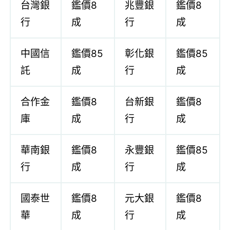
台灣銀
鑑價8
兆豐銀
鑑價8
行
成
行
成
中國信
鑑價85
彰化銀
鑑價85
託
成
行
成
合作金
鑑價8
台新銀
鑑價8
庫
成
行
成
華南銀
鑑價8
永豐銀
鑑價85
行
成
行
成
國泰世
鑑價8
元大銀
鑑價8
華
成
行
成