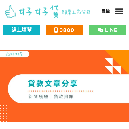
跳
目錄
至
主
線上填單
0800
LINE
要
內
容