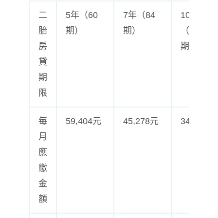
二
5年（60
7年（84
10年
胎
期）
期）
（120
房
期）
貸
期
限
每
59,404元
45,278元
34,833元
月
應
繳
金
額