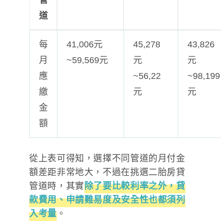
道
每
41,006元
45,278
43,826
月
~59,569元
元
元
應
~56,22
~98,199
繳
元
元
金
額
從上表可得知，選擇不同管道的月付金
額差距非常地大，不過在挑選二胎房貸
管道時，其實
除了要比較利率之外，貸
款費用、申請難易度及安全性也都須列
入考量
。