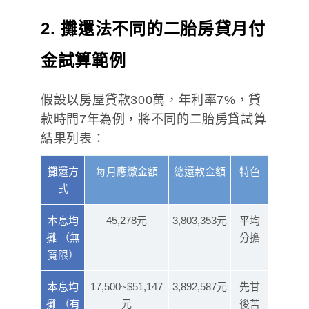
2
. 攤還法
不同的二胎房貸月付
金試算範例
假設以房屋貸款300萬，年利率7%，貸
款時間7年為例，將不同的二胎房貸試算
結果列表：
攤還方
每月應繳金額
總還款金額
特色
式
本息均
45,278元
3,803,353元
平均
攤 （無
分擔
寬限）
本息均
17,500~$51,147
3,892,587元
先甘
攤 （有
元
後苦