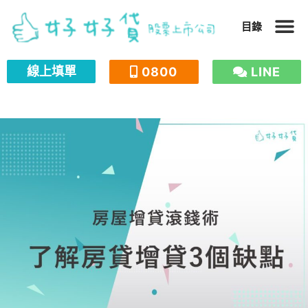
跳
目錄
至
主
線上填單
0800
LINE
要
內
容