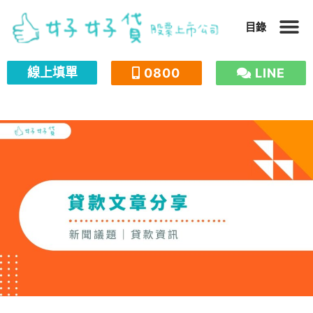
跳
目錄
至
主
線上填單
0800
LINE
要
內
容