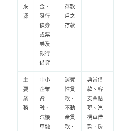
來
金、
存款
源
發行
戶之
債券
存款
或票
券及
銀行
借貸
主
中小
消費
典當借
要
企業
性貸
款、客
業
資
款、
支票貼
務
融、
不動
現、汽
汽機
產貸
機車借
車融
款、
款、房