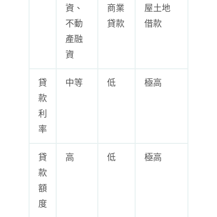
資、
商業
屋土地
不動
貸款
借款
產融
資
貸
中等
低
極高
款
利
率
貸
高
低
極高
款
額
度