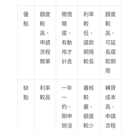
優
額度
隨借
利率
額度
點
較
隨
較
較
高、
還、
低、
高、
申請
有動
還款
可延
流程
用才
期限
長還
簡單
計息
較長
款期
限
缺
利率
一年
審核
轉貸
點
較高
一
較
成本
約、
嚴、
高、
剛申
額度
申請
辦沒
較少
流程