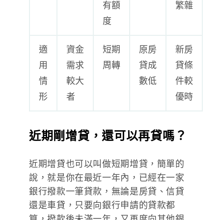
有額
繁雜
度
適
資金
短期
原房
新房
用
需求
周轉
貸成
貸條
情
較大
數低
件較
形
者
優時
近期剛增貸，還可以再貸嗎？
近期增貸也可以叫做短期增貸，簡單的
說，就是你在最近一年內，已經在一家
銀行撥款一筆貸款，無論是房貸、信貸
還是車貸，只要向銀行申請的貸款都
算，撥款後未滿一年，又再度向其他銀