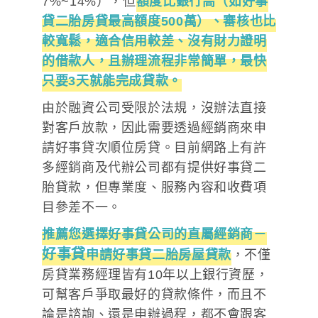
7%~14%），但
額度比銀行高（如好事
貸二胎房貸最高額度500萬）、審核也比
較寬鬆，適合信用較差、沒有財力證明
的借款人，且辦理流程非常簡單，最快
只要3天就能完成貸款。
由於融資公司受限於法規，沒辦法直接
對客戶放款，因此需要透過經銷商來申
請好事貸次順位房貸。目前網路上有許
多經銷商及代辦公司都有提供好事貸二
胎貸款，但專業度、服務內容和收費項
目參差不一。
推薦您選擇好事貸公司的直屬經銷商－
好事貸
申請好事貸二胎房屋貸款
，不僅
房貸業務經理皆有10年以上銀行資歷，
可幫客戶爭取最好的貸款條件，而且不
論是諮詢、還是申辦過程，都不會跟客