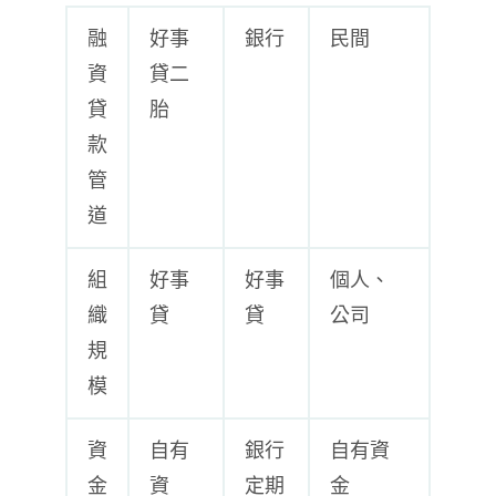
融
好事
銀行
民間
資
貸二
貸
胎
款
管
道
組
好事
好事
個人、
織
貸
貸
公司
規
模
資
自有
銀行
自有資
金
資
定期
金