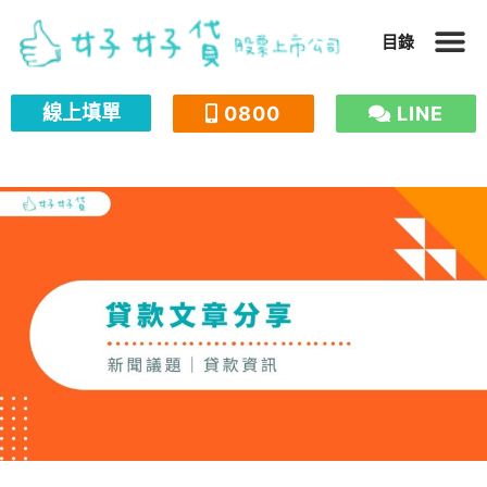
跳
目錄
至
主
線上填單
0800
LINE
要
內
容