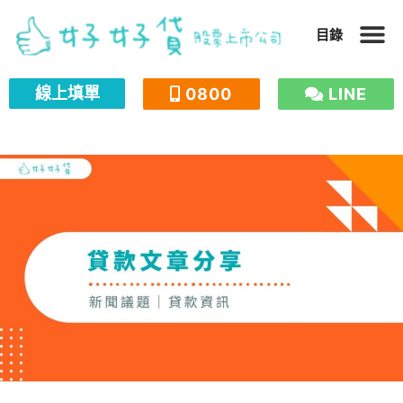
跳
目錄
至
主
線上填單
0800
LINE
要
內
容