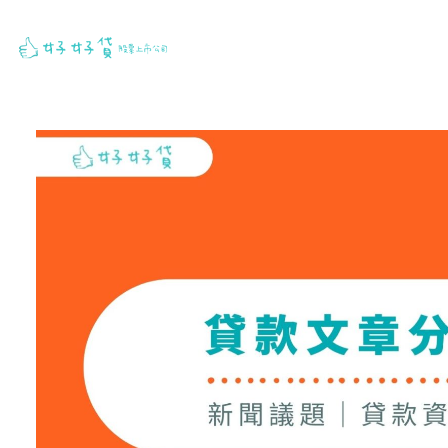
跳
至
主
要
內
容