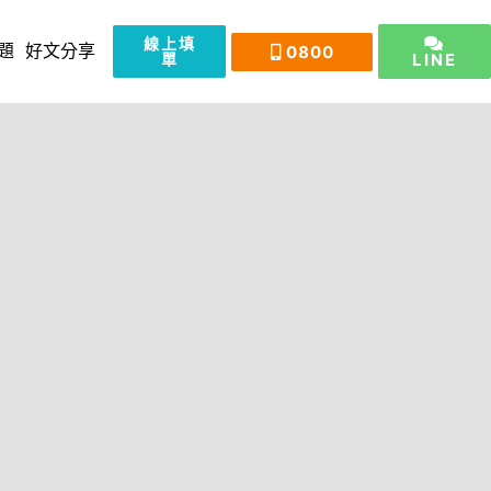
線上填
0800
題
好文分享
單
LINE