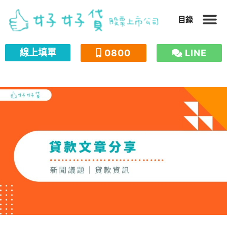
跳
目錄
至
主
線上填單
0800
LINE
要
內
容