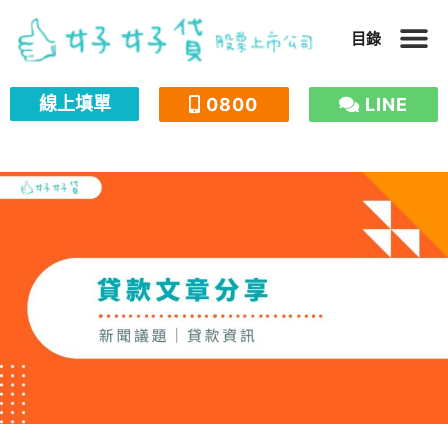
跳
目錄
至
主
關於我們
申貸常見問題
好文分享
線上填單
0800
LINE
要
內
容