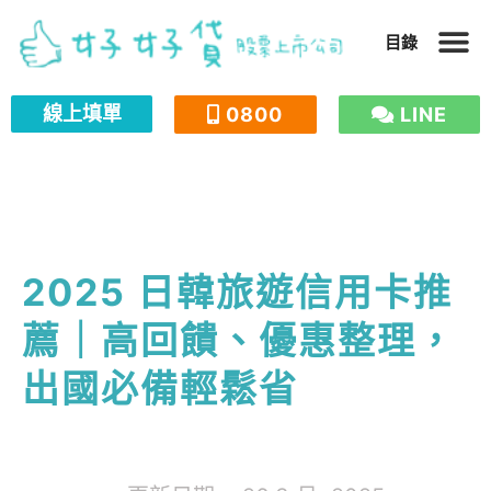
跳
目錄
至
主
線上填單
0800
LINE
要
內
容
2025 日韓旅遊信用卡推
薦｜高回饋、優惠整理，
出國必備輕鬆省