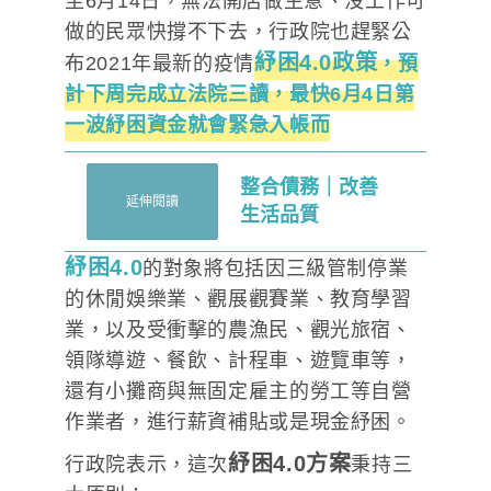
至6月14日，無法開店做生意、沒工作可
做的民眾快撐不下去，行政院也趕緊公
紓困4.0政策
布2021年最新的疫情
，預
計下周完成立法院三讀，最快6月4日第
一波紓困資金就會緊急入帳而
整合債務｜改善
延伸閱讀
生活品質
紓困4.0
的對象將包括因三級管制停業
的休閒娛樂業、觀展觀賽業、教育學習
業，以及受衝擊的農漁民、觀光旅宿、
領隊導遊、餐飲、計程車、遊覽車等，
還有小攤商與無固定雇主的勞工等自營
作業者，進行薪資補貼或是現金紓困。
紓困4.0方案
行政院表示，這次
秉持三