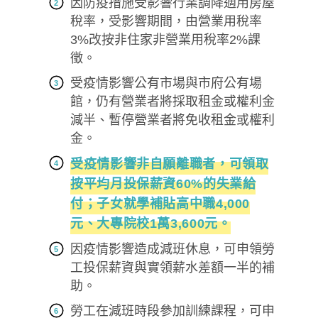
因防疫措施受影響行業調降適用房屋
稅率，受影響期間，由營業用稅率
3%改按非住家非營業用稅率2%課
徵。
受疫情影響公有市場與市府公有場
館，仍有營業者將採取租金或權利金
減半、暫停營業者將免收租金或權利
金。
受疫情影響非自願離職者，可領取
按平均月投保薪資60%的失業給
付；子女就學補貼高中職4,000
元、大專院校1萬3,600元。
因疫情影響造成減班休息，可申領勞
工投保薪資與實領薪水差額一半的補
助。
勞工在減班時段參加訓練課程，可申