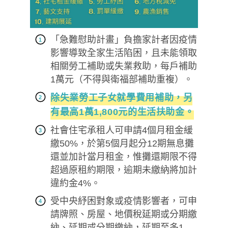
「急難慰助計畫」負擔家計者因疫情
影響導致全家生活陷困，且未能領取
相關勞工補助或失業救助，每戶補助
1萬元（不得與衛福部補助重複）。
除失業勞工子女就學費用補助，另
有最高1萬1,800元的生活扶助金。
社會住宅承租人可申請4個月租金緩
繳50%，於第5個月起分12期無息攤
還並加計當月租金，惟攤還期限不得
超過原租約期限，逾期未繳納將加計
違約金4%。
受中央紓困對象或疫情影響者，可申
請牌照、房屋、地價稅延期或分期繳
納、延期或分期繳納，延期至多1