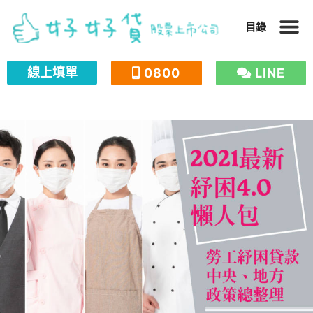
跳
目錄
至
主
線上填單
0800
LINE
要
內
容