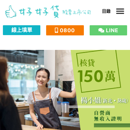
跳
目錄
至
主
線上填單
0800
LINE
要
內
容