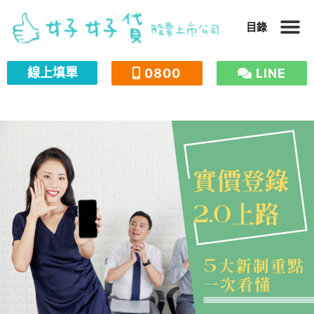
跳
目錄
至
主
線上填單
0800
LINE
要
內
容