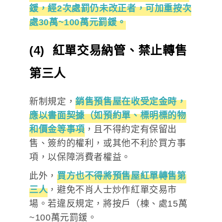
鍰，經2次處罰仍未改正者，可加重按次
處30萬~100萬元罰鍰。
(4) 紅單交易納管、禁止轉售
第三人
新制規定，
銷售預售屋在收受定金時，
應以書面契據（如預約單、標明標的物
和價金等事項
，且不得約定有保留出
售、簽約的權利，或其他不利於買方事
項，以保障消費者權益。
此外，
買方也不得將預售屋紅單轉售第
三人
，避免不肖人士炒作紅單交易市
場。若違反規定，將按戶（棟、處15萬
~100萬元罰鍰。