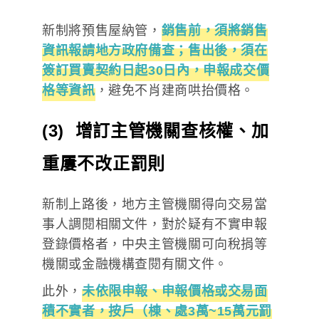
新制將預售屋納管，
銷售前，須將銷售
資訊報請地方政府備查；售出後，須在
簽訂買賣契約日起30日內，申報成交價
格等資訊
，避免不肖建商哄抬價格。
(3) 增訂主管機關查核權、加
重屢不改正罰則
新制上路後，地方主管機關得向交易當
事人調閱相關文件，對於疑有不實申報
登錄價格者，中央主管機關可向稅捐等
機關或金融機構查閱有關文件。
此外，
未依限申報、申報價格或交易面
積不實者，按戶（棟、處3萬~15萬元罰